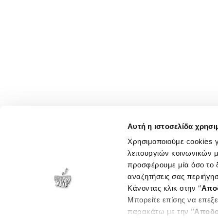
Αυτή η ιστοσελίδα χρησι
Χρησιμοποιούμε cookies γ
λειτουργιών κοινωνικών μ
προσφέρουμε μία όσο το δ
αναζητήσεις σας περιήγησ
Κάνοντας κλικ στην ‘’
Απο
Μπορείτε επίσης να επεξε
παρακάτω με την ‘’
Αποδο