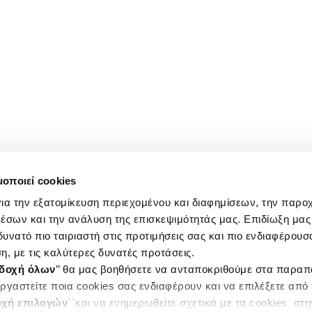
μοποιεί cookies
ια την εξατομίκευση περιεχομένου και διαφημίσεων, την παρο
έσων και την ανάλυση της επισκεψιμότητάς μας. Επιδίωξη μας 
υνατό πιο ταιριαστή στις προτιμήσεις σας και πιο ενδιαφέρουσα
η, με τις καλύτερες δυνατές προτάσεις.
δοχή όλων
’’ θα μας βοηθήσετε να ανταποκριθούμε στα παρα
ργαστείτε ποια cookies σας ενδιαφέρουν και να επιλέξετε από
χή επιλογών
΄΄και να ενημερωθείτε σχετικά με τα cookies στ