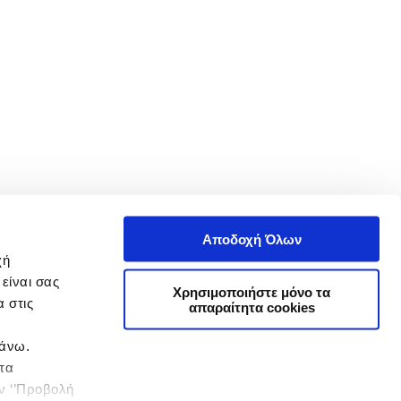
Αποδοχή Όλων
χή
είναι σας
Χρησιμοποιήστε μόνο τα
 στις
απαραίτητα cookies
πάνω.
 τα
ην ‘’Προβολή