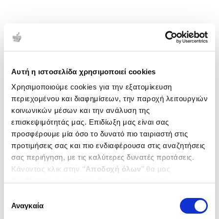
Αυτή η ιστοσελίδα χρησιμοποιεί cookies
Χρησιμοποιούμε cookies για την εξατομίκευση
περιεχομένου και διαφημίσεων, την παροχή λειτουργιών
κοινωνικών μέσων και την ανάλυση της
επισκεψιμότητάς μας. Επιδίωξη μας είναι σας
προσφέρουμε μία όσο το δυνατό πιο ταιριαστή στις
προτιμήσεις σας και πιο ενδιαφέρουσα στις αναζητήσεις
σας περιήγηση, με τις καλύτερες δυνατές προτάσεις.
Κάνοντας κλικ στην ‘’
Αποδοχή όλων
’’ θα μας
βοηθήσετε να ανταποκριθούμε στα παραπάνω.
Μπορείτε επίσης να επεξεργαστείτε ποια cookies σας
Επιλογή
ενδιαφέρουν και να επιλέξετε από τα παρακάτω με την
Αναγκαία
συγκατάθεσης
‘’
Αποδοχή επιλογών
΄΄και να ενημερωθείτε σχετικά με