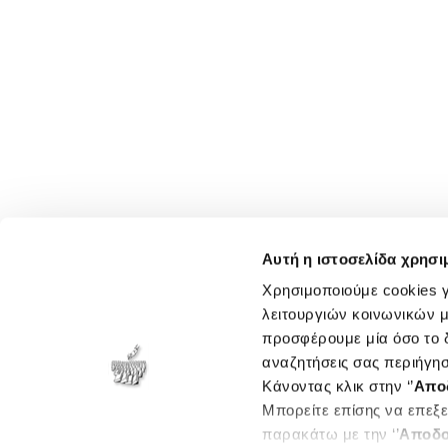
Αυτή η ιστοσελίδα χρησι
Χρησιμοποιούμε cookies γ
λειτουργιών κοινωνικών μ
προσφέρουμε μία όσο το δ
αναζητήσεις σας περιήγησ
Κάνοντας κλικ στην ‘’
Απο
Μπορείτε επίσης να επεξε
παρακάτω με την ‘’
Αποδο