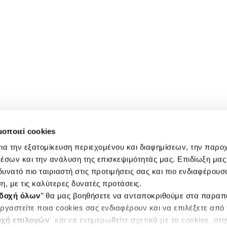
μοποιεί cookies
ια την εξατομίκευση περιεχομένου και διαφημίσεων, την παρο
έσων και την ανάλυση της επισκεψιμότητάς μας. Επιδίωξη μας 
υνατό πιο ταιριαστή στις προτιμήσεις σας και πιο ενδιαφέρουσα
η, με τις καλύτερες δυνατές προτάσεις.
δοχή όλων
’’ θα μας βοηθήσετε να ανταποκριθούμε στα παρα
ργαστείτε ποια cookies σας ενδιαφέρουν και να επιλέξετε από
χή επιλογών
΄΄και να ενημερωθείτε σχετικά με τα cookies στ