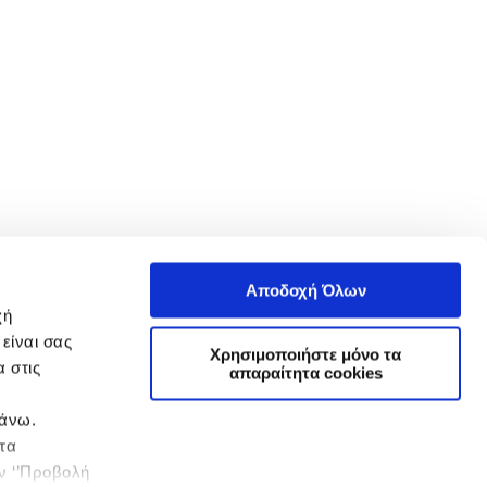
Αποδοχή Όλων
χή
είναι σας
Χρησιμοποιήστε μόνο τα
 στις
απαραίτητα cookies
πάνω.
 τα
ην ‘’Προβολή