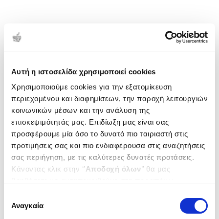
Αυτή η ιστοσελίδα χρησιμοποιεί cookies
Χρησιμοποιούμε cookies για την εξατομίκευση
περιεχομένου και διαφημίσεων, την παροχή λειτουργιών
κοινωνικών μέσων και την ανάλυση της
επισκεψιμότητάς μας. Επιδίωξη μας είναι σας
προσφέρουμε μία όσο το δυνατό πιο ταιριαστή στις
προτιμήσεις σας και πιο ενδιαφέρουσα στις αναζητήσεις
σας περιήγηση, με τις καλύτερες δυνατές προτάσεις.
Κάνοντας κλικ στην ‘’
Αποδοχή όλων
’’ θα μας
βοηθήσετε να ανταποκριθούμε στα παραπάνω.
Μπορείτε επίσης να επεξεργαστείτε ποια cookies σας
Επιλογή
ενδιαφέρουν και να επιλέξετε από τα παρακάτω με την
Αναγκαία
συγκατάθεσης
‘’
Αποδοχή επιλογών
΄΄και να ενημερωθείτε σχετικά με