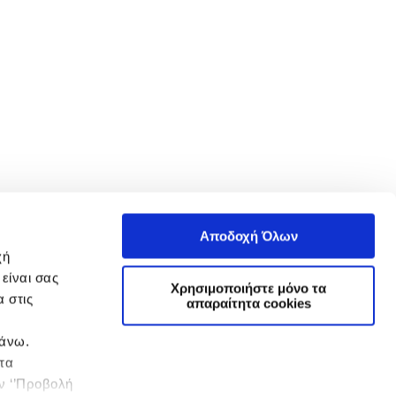
Αποδοχή Όλων
χή
είναι σας
Χρησιμοποιήστε μόνο τα
 στις
απαραίτητα cookies
πάνω.
 τα
ην ‘’Προβολή