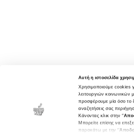
Αυτή η ιστοσελίδα χρησι
Χρησιμοποιούμε cookies γ
λειτουργιών κοινωνικών μ
προσφέρουμε μία όσο το δ
αναζητήσεις σας περιήγησ
Κάνοντας κλικ στην ‘’
Απο
Μπορείτε επίσης να επεξε
παρακάτω με την ‘’
Αποδο