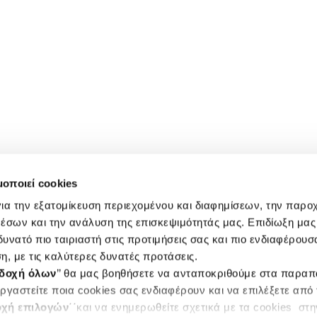
μοποιεί cookies
ια την εξατομίκευση περιεχομένου και διαφημίσεων, την παρο
έσων και την ανάλυση της επισκεψιμότητάς μας. Επιδίωξη μας 
υνατό πιο ταιριαστή στις προτιμήσεις σας και πιο ενδιαφέρουσα
η, με τις καλύτερες δυνατές προτάσεις.
δοχή όλων
’’ θα μας βοηθήσετε να ανταποκριθούμε στα παρα
ργαστείτε ποια cookies σας ενδιαφέρουν και να επιλέξετε από
χή επιλογών
΄΄και να ενημερωθείτε σχετικά με τα cookies στ