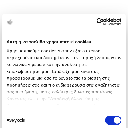
Αυτή η ιστοσελίδα χρησιμοποιεί cookies
Χρησιμοποιούμε cookies για την εξατομίκευση
περιεχομένου και διαφημίσεων, την παροχή λειτουργιών
κοινωνικών μέσων και την ανάλυση της
επισκεψιμότητάς μας. Επιδίωξη μας είναι σας
προσφέρουμε μία όσο το δυνατό πιο ταιριαστή στις
προτιμήσεις σας και πιο ενδιαφέρουσα στις αναζητήσεις
σας περιήγηση, με τις καλύτερες δυνατές προτάσεις.
Κάνοντας κλικ στην ‘’
Αποδοχή όλων
’’ θα μας
βοηθήσετε να ανταποκριθούμε στα παραπάνω.
Μπορείτε επίσης να επεξεργαστείτε ποια cookies σας
Επιλογή
ενδιαφέρουν και να επιλέξετε από τα παρακάτω με την
Αναγκαία
συγκατάθεσης
‘’
Αποδοχή επιλογών
΄΄και να ενημερωθείτε σχετικά με