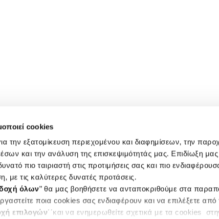
μοποιεί cookies
ια την εξατομίκευση περιεχομένου και διαφημίσεων, την παρο
έσων και την ανάλυση της επισκεψιμότητάς μας. Επιδίωξη μας 
υνατό πιο ταιριαστή στις προτιμήσεις σας και πιο ενδιαφέρουσα
η, με τις καλύτερες δυνατές προτάσεις.
δοχή όλων
’’ θα μας βοηθήσετε να ανταποκριθούμε στα παρα
ργαστείτε ποια cookies σας ενδιαφέρουν και να επιλέξετε από
χή επιλογών
΄΄και να ενημερωθείτε σχετικά με τα cookies στ