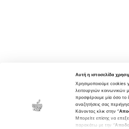
Αυτή η ιστοσελίδα χρησι
Χρησιμοποιούμε cookies γ
λειτουργιών κοινωνικών μ
προσφέρουμε μία όσο το δ
αναζητήσεις σας περιήγησ
Κάνοντας κλικ στην ‘’
Απο
Μπορείτε επίσης να επεξε
παρακάτω με την ‘’
Αποδο