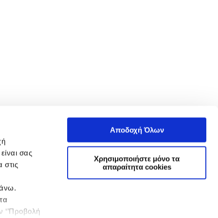
Αποδοχή Όλων
χή
είναι σας
Χρησιμοποιήστε μόνο τα
 στις
απαραίτητα cookies
πάνω.
 τα
ην ‘’Προβολή