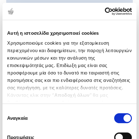
Τον Συγγραφέα/Δημιουργό προτείνουν οι:
Αυτή η ιστοσελίδα χρησιμοποιεί cookies
Χρησιμοποιούμε cookies για την εξατομίκευση
περιεχομένου και διαφημίσεων, την παροχή λειτουργιών
κοινωνικών μέσων και την ανάλυση της
επισκεψιμότητάς μας. Επιδίωξη μας είναι σας
προσφέρουμε μία όσο το δυνατό πιο ταιριαστή στις
προτιμήσεις σας και πιο ενδιαφέρουσα στις αναζητήσεις
σας περιήγηση, με τις καλύτερες δυνατές προτάσεις.
Κάνοντας κλικ στην ‘’
Αποδοχή όλων
’’ θα μας
βοηθήσετε να ανταποκριθούμε στα παραπάνω.
Μπορείτε επίσης να επεξεργαστείτε ποια cookies σας
Επιλογή
ενδιαφέρουν και να επιλέξετε από τα παρακάτω με την
Αναγκαία
συγκατάθεσης
Σχετικά Προϊόντα
‘’
Αποδοχή επιλογών
΄΄και να ενημερωθείτε σχετικά με
τα cookies στην ‘’Προβολή λεπτομερειών’’.
Προτιμήσεις