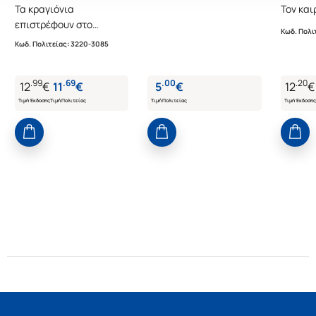
Τα κραγιόνια
Τον και
επιστρέφουν στο
Κωδ. Πολι
σχολείο
Κωδ. Πολιτείας
:
3220-3085
.
99
.
69
.
00
.
20
12
€
11
€
5
€
12
€
Τιμή Έκδοσης
Τιμή Πολιτείας
Τιμή Πολιτείας
Τιμή Έκδοσης