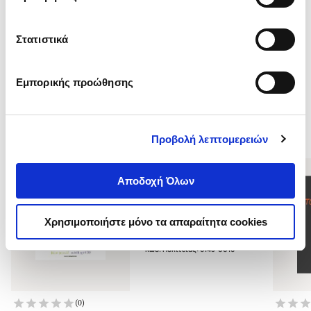
Στατιστικά
Εμπορικής προώθησης
Δείτε επίσης
Προβολή λεπτομερειών
Αποδοχή Όλων
(
0
)
Τσάντα Πολιτεία (Tote
Χρησιμοποιήστε μόνο τα απαραίτητα cookies
Bag)
Diving in Books
Κωδ. Πολιτείας
:
6143-0016
(
0
)