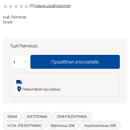
(
0
)
Γράψτε μία αξιολόγηση
Κωδ. Πολιτείας
:
Σειρά
:
-
Τιμή Πολιτείας
Προσθήκη στο καλάθι
1
Πιθανή θέση του είδους:
ΘΕΜΑ
ΛΟΓΟΤΕΧΝΙΑ
ΞΕΝΗ ΠΕΖΟΓΡΑΦΙΑ
Η.Π.Α. (ΠΕΖΟΓΡΑΦΙΑ)
Βιβλία έως 20€
Λογοτεχνία έως 20€