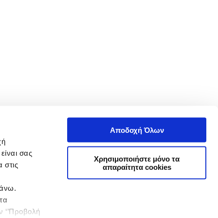
Αποδοχή Όλων
χή
είναι σας
Χρησιμοποιήστε μόνο τα
 στις
απαραίτητα cookies
πάνω.
 τα
ην ‘’Προβολή