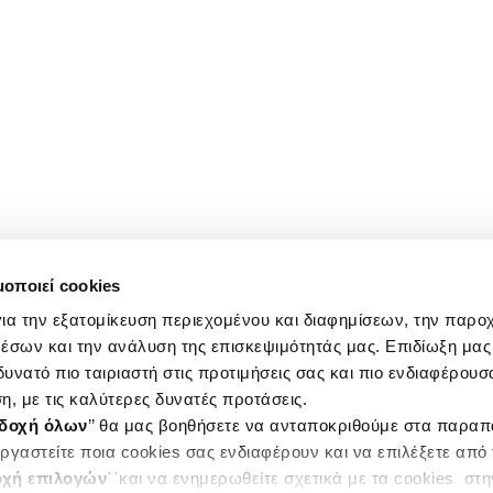
μοποιεί cookies
ια την εξατομίκευση περιεχομένου και διαφημίσεων, την παρο
έσων και την ανάλυση της επισκεψιμότητάς μας. Επιδίωξη μας 
υνατό πιο ταιριαστή στις προτιμήσεις σας και πιο ενδιαφέρουσα
η, με τις καλύτερες δυνατές προτάσεις.
δοχή όλων
’’ θα μας βοηθήσετε να ανταποκριθούμε στα παρα
ργαστείτε ποια cookies σας ενδιαφέρουν και να επιλέξετε από
χή επιλογών
΄΄και να ενημερωθείτε σχετικά με τα cookies στ