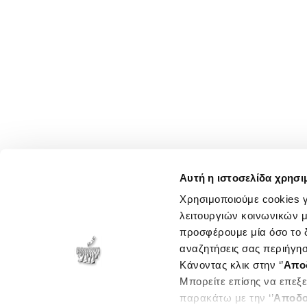
Αυτή η ιστοσελίδα χρησι
Χρησιμοποιούμε cookies γ
λειτουργιών κοινωνικών μ
προσφέρουμε μία όσο το δ
αναζητήσεις σας περιήγησ
Κάνοντας κλικ στην ‘’
Απο
Μπορείτε επίσης να επεξε
παρακάτω με την ‘’
Αποδο