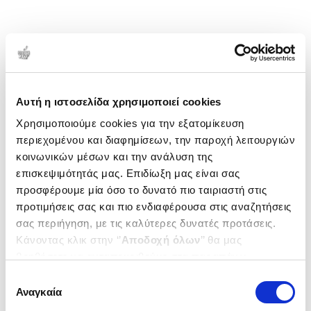
Αυτή η ιστοσελίδα χρησιμοποιεί cookies
Χρησιμοποιούμε cookies για την εξατομίκευση
περιεχομένου και διαφημίσεων, την παροχή λειτουργιών
κοινωνικών μέσων και την ανάλυση της
επισκεψιμότητάς μας. Επιδίωξη μας είναι σας
προσφέρουμε μία όσο το δυνατό πιο ταιριαστή στις
προτιμήσεις σας και πιο ενδιαφέρουσα στις αναζητήσεις
σας περιήγηση, με τις καλύτερες δυνατές προτάσεις.
Κάνοντας κλικ στην ‘’
Αποδοχή όλων
’’ θα μας
βοηθήσετε να ανταποκριθούμε στα παραπάνω.
Μπορείτε επίσης να επεξεργαστείτε ποια cookies σας
Επιλογή
ενδιαφέρουν και να επιλέξετε από τα παρακάτω με την
Αναγκαία
συγκατάθεσης
‘’
Αποδοχή επιλογών
΄΄και να ενημερωθείτε σχετικά με