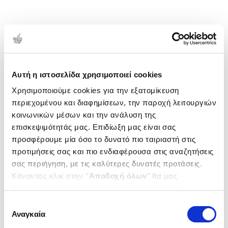
Αυτή η ιστοσελίδα χρησιμοποιεί cookies
Χρησιμοποιούμε cookies για την εξατομίκευση
περιεχομένου και διαφημίσεων, την παροχή λειτουργιών
κοινωνικών μέσων και την ανάλυση της
επισκεψιμότητάς μας. Επιδίωξη μας είναι σας
προσφέρουμε μία όσο το δυνατό πιο ταιριαστή στις
προτιμήσεις σας και πιο ενδιαφέρουσα στις αναζητήσεις
σας περιήγηση, με τις καλύτερες δυνατές προτάσεις.
Κάνοντας κλικ στην ‘’
Αποδοχή όλων
’’ θα μας
βοηθήσετε να ανταποκριθούμε στα παραπάνω.
Μπορείτε επίσης να επεξεργαστείτε ποια cookies σας
Επιλογή
ενδιαφέρουν και να επιλέξετε από τα παρακάτω με την
Αναγκαία
συγκατάθεσης
‘’
Αποδοχή επιλογών
΄΄και να ενημερωθείτε σχετικά με