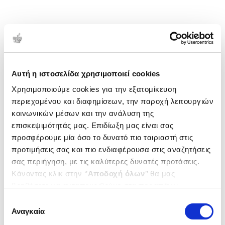
Αυτή η ιστοσελίδα χρησιμοποιεί cookies
Χρησιμοποιούμε cookies για την εξατομίκευση
περιεχομένου και διαφημίσεων, την παροχή λειτουργιών
κοινωνικών μέσων και την ανάλυση της
επισκεψιμότητάς μας. Επιδίωξη μας είναι σας
προσφέρουμε μία όσο το δυνατό πιο ταιριαστή στις
προτιμήσεις σας και πιο ενδιαφέρουσα στις αναζητήσεις
σας περιήγηση, με τις καλύτερες δυνατές προτάσεις.
Κάνοντας κλικ στην ‘’
Αποδοχή όλων
’’ θα μας
βοηθήσετε να ανταποκριθούμε στα παραπάνω.
Μπορείτε επίσης να επεξεργαστείτε ποια cookies σας
Επιλογή
ενδιαφέρουν και να επιλέξετε από τα παρακάτω με την
Αναγκαία
συγκατάθεσης
‘’
Αποδοχή επιλογών
΄΄και να ενημερωθείτε σχετικά με