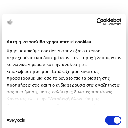
Αυτή η ιστοσελίδα χρησιμοποιεί cookies
Χρησιμοποιούμε cookies για την εξατομίκευση
περιεχομένου και διαφημίσεων, την παροχή λειτουργιών
κοινωνικών μέσων και την ανάλυση της
επισκεψιμότητάς μας. Επιδίωξη μας είναι σας
προσφέρουμε μία όσο το δυνατό πιο ταιριαστή στις
προτιμήσεις σας και πιο ενδιαφέρουσα στις αναζητήσεις
σας περιήγηση, με τις καλύτερες δυνατές προτάσεις.
Κάνοντας κλικ στην ‘’
Αποδοχή όλων
’’ θα μας
βοηθήσετε να ανταποκριθούμε στα παραπάνω.
Μπορείτε επίσης να επεξεργαστείτε ποια cookies σας
Επιλογή
ενδιαφέρουν και να επιλέξετε από τα παρακάτω με την
Αναγκαία
συγκατάθεσης
‘’
Αποδοχή επιλογών
΄΄και να ενημερωθείτε σχετικά με