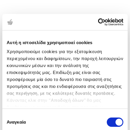
Αυτή η ιστοσελίδα χρησιμοποιεί cookies
Χρησιμοποιούμε cookies για την εξατομίκευση
περιεχομένου και διαφημίσεων, την παροχή λειτουργιών
κοινωνικών μέσων και την ανάλυση της
επισκεψιμότητάς μας. Επιδίωξη μας είναι σας
προσφέρουμε μία όσο το δυνατό πιο ταιριαστή στις
προτιμήσεις σας και πιο ενδιαφέρουσα στις αναζητήσεις
σας περιήγηση, με τις καλύτερες δυνατές προτάσεις.
Κάνοντας κλικ στην ‘’
Αποδοχή όλων
’’ θα μας
βοηθήσετε να ανταποκριθούμε στα παραπάνω.
Μπορείτε επίσης να επεξεργαστείτε ποια cookies σας
Επιλογή
ενδιαφέρουν και να επιλέξετε από τα παρακάτω με την
Αναγκαία
συγκατάθεσης
‘’
Αποδοχή επιλογών
΄΄και να ενημερωθείτε σχετικά με