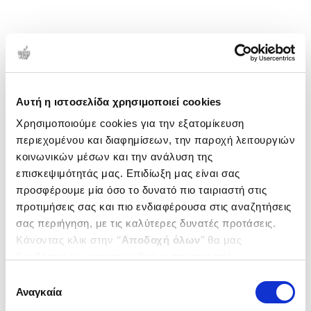
Αυτή η ιστοσελίδα χρησιμοποιεί cookies
Χρησιμοποιούμε cookies για την εξατομίκευση
περιεχομένου και διαφημίσεων, την παροχή λειτουργιών
κοινωνικών μέσων και την ανάλυση της
επισκεψιμότητάς μας. Επιδίωξη μας είναι σας
προσφέρουμε μία όσο το δυνατό πιο ταιριαστή στις
προτιμήσεις σας και πιο ενδιαφέρουσα στις αναζητήσεις
σας περιήγηση, με τις καλύτερες δυνατές προτάσεις.
Κάνοντας κλικ στην ‘’
Αποδοχή όλων
’’ θα μας
βοηθήσετε να ανταποκριθούμε στα παραπάνω.
Μπορείτε επίσης να επεξεργαστείτε ποια cookies σας
Επιλογή
ενδιαφέρουν και να επιλέξετε από τα παρακάτω με την
Αναγκαία
συγκατάθεσης
‘’
Αποδοχή επιλογών
΄΄και να ενημερωθείτε σχετικά με