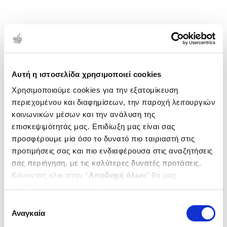
Αυτή η ιστοσελίδα χρησιμοποιεί cookies
Χρησιμοποιούμε cookies για την εξατομίκευση
περιεχομένου και διαφημίσεων, την παροχή λειτουργιών
κοινωνικών μέσων και την ανάλυση της
επισκεψιμότητάς μας. Επιδίωξη μας είναι σας
προσφέρουμε μία όσο το δυνατό πιο ταιριαστή στις
προτιμήσεις σας και πιο ενδιαφέρουσα στις αναζητήσεις
σας περιήγηση, με τις καλύτερες δυνατές προτάσεις.
Κάνοντας κλικ στην ‘’
Αποδοχή όλων
’’ θα μας
βοηθήσετε να ανταποκριθούμε στα παραπάνω.
Μπορείτε επίσης να επεξεργαστείτε ποια cookies σας
Επιλογή
ενδιαφέρουν και να επιλέξετε από τα παρακάτω με την
Αναγκαία
συγκατάθεσης
‘’
Αποδοχή επιλογών
΄΄και να ενημερωθείτε σχετικά με