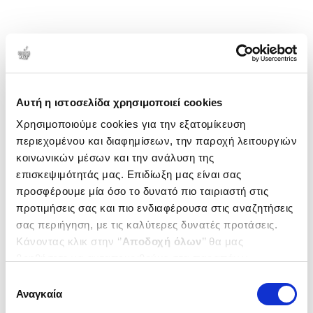
Αυτή η ιστοσελίδα χρησιμοποιεί cookies
Χρησιμοποιούμε cookies για την εξατομίκευση
περιεχομένου και διαφημίσεων, την παροχή λειτουργιών
κοινωνικών μέσων και την ανάλυση της
επισκεψιμότητάς μας. Επιδίωξη μας είναι σας
προσφέρουμε μία όσο το δυνατό πιο ταιριαστή στις
προτιμήσεις σας και πιο ενδιαφέρουσα στις αναζητήσεις
σας περιήγηση, με τις καλύτερες δυνατές προτάσεις.
Κάνοντας κλικ στην ‘’
Αποδοχή όλων
’’ θα μας
βοηθήσετε να ανταποκριθούμε στα παραπάνω.
Μπορείτε επίσης να επεξεργαστείτε ποια cookies σας
Επιλογή
ενδιαφέρουν και να επιλέξετε από τα παρακάτω με την
Αναγκαία
συγκατάθεσης
‘’
Αποδοχή επιλογών
΄΄και να ενημερωθείτε σχετικά με