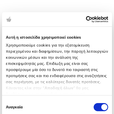
Αυτή η ιστοσελίδα χρησιμοποιεί cookies
Χρησιμοποιούμε cookies για την εξατομίκευση
περιεχομένου και διαφημίσεων, την παροχή λειτουργιών
κοινωνικών μέσων και την ανάλυση της
επισκεψιμότητάς μας. Επιδίωξη μας είναι σας
προσφέρουμε μία όσο το δυνατό πιο ταιριαστή στις
προτιμήσεις σας και πιο ενδιαφέρουσα στις αναζητήσεις
σας περιήγηση, με τις καλύτερες δυνατές προτάσεις.
Κάνοντας κλικ στην ‘’
Αποδοχή όλων
’’ θα μας
βοηθήσετε να ανταποκριθούμε στα παραπάνω.
Μπορείτε επίσης να επεξεργαστείτε ποια cookies σας
Επιλογή
ενδιαφέρουν και να επιλέξετε από τα παρακάτω με την
Αναγκαία
συγκατάθεσης
‘’
Αποδοχή επιλογών
΄΄και να ενημερωθείτε σχετικά με