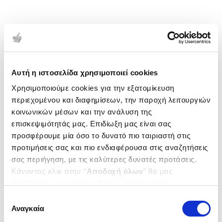
Αυτή η ιστοσελίδα χρησιμοποιεί cookies
Χρησιμοποιούμε cookies για την εξατομίκευση
περιεχομένου και διαφημίσεων, την παροχή λειτουργιών
κοινωνικών μέσων και την ανάλυση της
επισκεψιμότητάς μας. Επιδίωξη μας είναι σας
προσφέρουμε μία όσο το δυνατό πιο ταιριαστή στις
προτιμήσεις σας και πιο ενδιαφέρουσα στις αναζητήσεις
σας περιήγηση, με τις καλύτερες δυνατές προτάσεις.
Κάνοντας κλικ στην ‘’
Αποδοχή όλων
’’ θα μας
βοηθήσετε να ανταποκριθούμε στα παραπάνω.
Μπορείτε επίσης να επεξεργαστείτε ποια cookies σας
Επιλογή
ενδιαφέρουν και να επιλέξετε από τα παρακάτω με την
Αναγκαία
συγκατάθεσης
‘’
Αποδοχή επιλογών
΄΄και να ενημερωθείτε σχετικά με