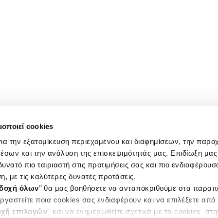
μοποιεί cookies
ια την εξατομίκευση περιεχομένου και διαφημίσεων, την παρο
έσων και την ανάλυση της επισκεψιμότητάς μας. Επιδίωξη μας 
υνατό πιο ταιριαστή στις προτιμήσεις σας και πιο ενδιαφέρουσα
η, με τις καλύτερες δυνατές προτάσεις.
δοχή όλων
’’ θα μας βοηθήσετε να ανταποκριθούμε στα παρα
ργαστείτε ποια cookies σας ενδιαφέρουν και να επιλέξετε από
χή επιλογών
΄΄και να ενημερωθείτε σχετικά με τα cookies στ