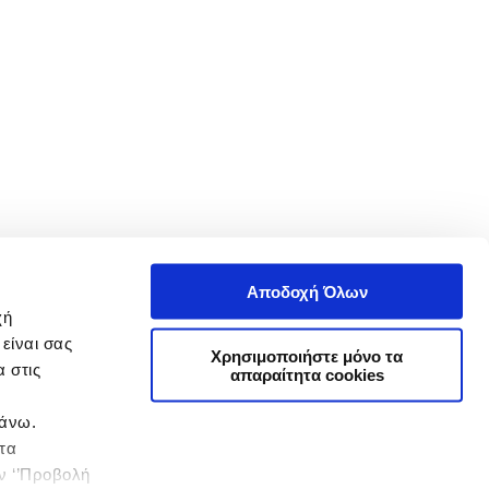
Αποδοχή Όλων
χή
είναι σας
Χρησιμοποιήστε μόνο τα
 στις
απαραίτητα cookies
πάνω.
 τα
ην ‘’Προβολή