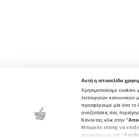
Αυτή η ιστοσελίδα χρησι
Χρησιμοποιούμε cookies γ
λειτουργιών κοινωνικών μ
προσφέρουμε μία όσο το δ
αναζητήσεις σας περιήγησ
Κάνοντας κλικ στην ‘’
Απο
Μπορείτε επίσης να επεξε
παρακάτω με την ‘’
Αποδο