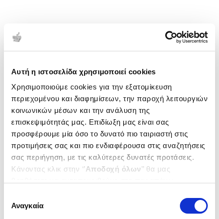
Αυτή η ιστοσελίδα χρησιμοποιεί cookies
Χρησιμοποιούμε cookies για την εξατομίκευση
περιεχομένου και διαφημίσεων, την παροχή λειτουργιών
κοινωνικών μέσων και την ανάλυση της
επισκεψιμότητάς μας. Επιδίωξη μας είναι σας
προσφέρουμε μία όσο το δυνατό πιο ταιριαστή στις
προτιμήσεις σας και πιο ενδιαφέρουσα στις αναζητήσεις
σας περιήγηση, με τις καλύτερες δυνατές προτάσεις.
Κάνοντας κλικ στην ‘’
Αποδοχή όλων
’’ θα μας
βοηθήσετε να ανταποκριθούμε στα παραπάνω.
Μπορείτε επίσης να επεξεργαστείτε ποια cookies σας
Επιλογή
ενδιαφέρουν και να επιλέξετε από τα παρακάτω με την
Αναγκαία
συγκατάθεσης
‘’
Αποδοχή επιλογών
΄΄και να ενημερωθείτε σχετικά με