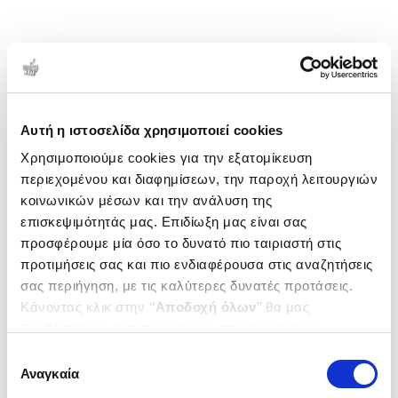
Αυτή η ιστοσελίδα χρησιμοποιεί cookies
Χρησιμοποιούμε cookies για την εξατομίκευση
περιεχομένου και διαφημίσεων, την παροχή λειτουργιών
κοινωνικών μέσων και την ανάλυση της
επισκεψιμότητάς μας. Επιδίωξη μας είναι σας
προσφέρουμε μία όσο το δυνατό πιο ταιριαστή στις
προτιμήσεις σας και πιο ενδιαφέρουσα στις αναζητήσεις
σας περιήγηση, με τις καλύτερες δυνατές προτάσεις.
Κάνοντας κλικ στην ‘’
Αποδοχή όλων
’’ θα μας
βοηθήσετε να ανταποκριθούμε στα παραπάνω.
Μπορείτε επίσης να επεξεργαστείτε ποια cookies σας
Επιλογή
ενδιαφέρουν και να επιλέξετε από τα παρακάτω με την
Αναγκαία
συγκατάθεσης
‘’
Αποδοχή επιλογών
΄΄και να ενημερωθείτε σχετικά με