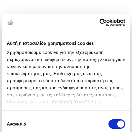
Αυτή η ιστοσελίδα χρησιμοποιεί cookies
Χρησιμοποιούμε cookies για την εξατομίκευση
περιεχομένου και διαφημίσεων, την παροχή λειτουργιών
κοινωνικών μέσων και την ανάλυση της
επισκεψιμότητάς μας. Επιδίωξη μας είναι σας
προσφέρουμε μία όσο το δυνατό πιο ταιριαστή στις
προτιμήσεις σας και πιο ενδιαφέρουσα στις αναζητήσεις
σας περιήγηση, με τις καλύτερες δυνατές προτάσεις.
Κάνοντας κλικ στην ‘’
Αποδοχή όλων
’’ θα μας
βοηθήσετε να ανταποκριθούμε στα παραπάνω.
Μπορείτε επίσης να επεξεργαστείτε ποια cookies σας
Επιλογή
ενδιαφέρουν και να επιλέξετε από τα παρακάτω με την
Αναγκαία
συγκατάθεσης
‘’
Αποδοχή επιλογών
΄΄και να ενημερωθείτε σχετικά με