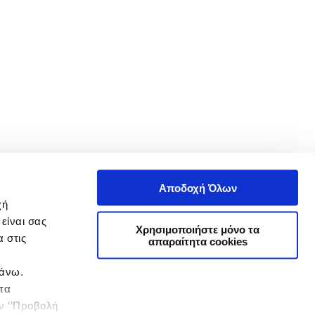
Αποδοχή Όλων
χή
είναι σας
Χρησιμοποιήστε μόνο τα
 στις
απαραίτητα cookies
πάνω.
 τα
ην ‘’Προβολή