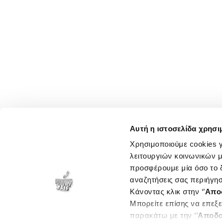
Αυτή η ιστοσελίδα χρησι
Χρησιμοποιούμε cookies γ
λειτουργιών κοινωνικών μ
προσφέρουμε μία όσο το δ
αναζητήσεις σας περιήγησ
Κάνοντας κλικ στην ‘’
Απο
Μπορείτε επίσης να επεξε
παρακάτω με την ‘’
Αποδο