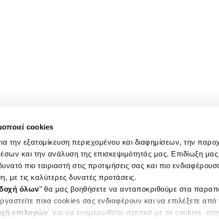
μοποιεί cookies
ια την εξατομίκευση περιεχομένου και διαφημίσεων, την παρο
έσων και την ανάλυση της επισκεψιμότητάς μας. Επιδίωξη μας 
υνατό πιο ταιριαστή στις προτιμήσεις σας και πιο ενδιαφέρουσα
η, με τις καλύτερες δυνατές προτάσεις.
δοχή όλων
’’ θα μας βοηθήσετε να ανταποκριθούμε στα παρα
ργαστείτε ποια cookies σας ενδιαφέρουν και να επιλέξετε από
χή επιλογών
΄΄και να ενημερωθείτε σχετικά με τα cookies στ