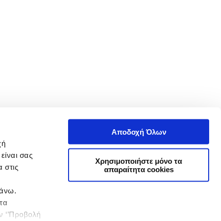
Αποδοχή Όλων
χή
είναι σας
Χρησιμοποιήστε μόνο τα
 στις
απαραίτητα cookies
πάνω.
 τα
ην ‘’Προβολή