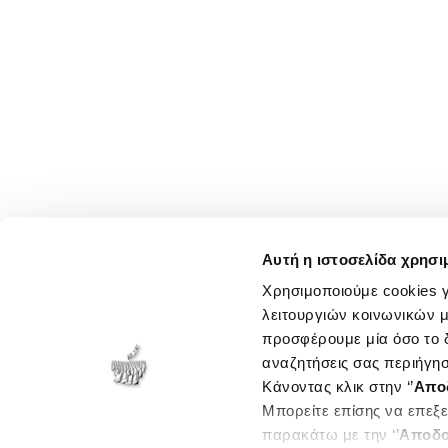
Αυτή η ιστοσελίδα χρησι
Χρησιμοποιούμε cookies γ
λειτουργιών κοινωνικών μ
προσφέρουμε μία όσο το δ
αναζητήσεις σας περιήγησ
Κάνοντας κλικ στην ‘’
Απο
Μπορείτε επίσης να επεξε
παρακάτω με την ‘’
Αποδο