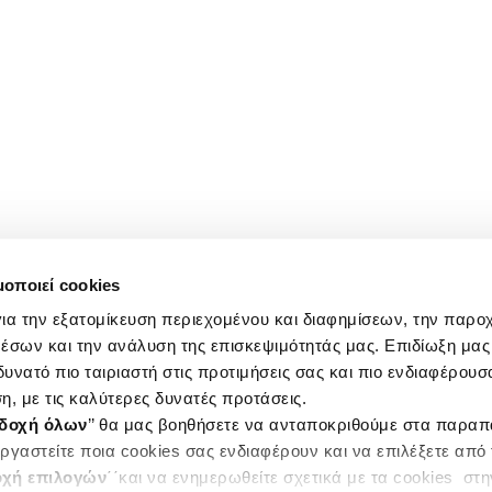
μοποιεί cookies
ια την εξατομίκευση περιεχομένου και διαφημίσεων, την παρο
έσων και την ανάλυση της επισκεψιμότητάς μας. Επιδίωξη μας 
υνατό πιο ταιριαστή στις προτιμήσεις σας και πιο ενδιαφέρουσα
η, με τις καλύτερες δυνατές προτάσεις.
δοχή όλων
’’ θα μας βοηθήσετε να ανταποκριθούμε στα παρα
ργαστείτε ποια cookies σας ενδιαφέρουν και να επιλέξετε από
χή επιλογών
΄΄και να ενημερωθείτε σχετικά με τα cookies στ