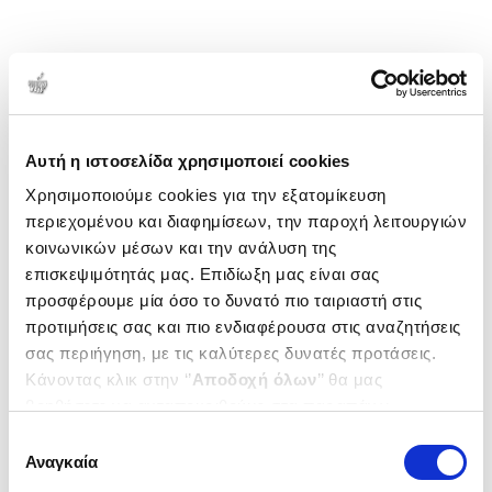
Αυτή η ιστοσελίδα χρησιμοποιεί cookies
Χρησιμοποιούμε cookies για την εξατομίκευση
περιεχομένου και διαφημίσεων, την παροχή λειτουργιών
κοινωνικών μέσων και την ανάλυση της
επισκεψιμότητάς μας. Επιδίωξη μας είναι σας
προσφέρουμε μία όσο το δυνατό πιο ταιριαστή στις
προτιμήσεις σας και πιο ενδιαφέρουσα στις αναζητήσεις
σας περιήγηση, με τις καλύτερες δυνατές προτάσεις.
Κάνοντας κλικ στην ‘’
Αποδοχή όλων
’’ θα μας
βοηθήσετε να ανταποκριθούμε στα παραπάνω.
Μπορείτε επίσης να επεξεργαστείτε ποια cookies σας
Επιλογή
ενδιαφέρουν και να επιλέξετε από τα παρακάτω με την
Αναγκαία
συγκατάθεσης
‘’
Αποδοχή επιλογών
΄΄και να ενημερωθείτε σχετικά με