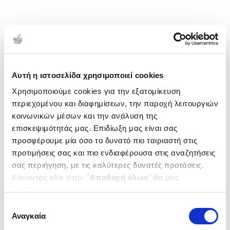
Αυτή η ιστοσελίδα χρησιμοποιεί cookies
Χρησιμοποιούμε cookies για την εξατομίκευση
περιεχομένου και διαφημίσεων, την παροχή λειτουργιών
κοινωνικών μέσων και την ανάλυση της
επισκεψιμότητάς μας. Επιδίωξη μας είναι σας
προσφέρουμε μία όσο το δυνατό πιο ταιριαστή στις
προτιμήσεις σας και πιο ενδιαφέρουσα στις αναζητήσεις
σας περιήγηση, με τις καλύτερες δυνατές προτάσεις.
Κάνοντας κλικ στην ‘’
Αποδοχή όλων
’’ θα μας
βοηθήσετε να ανταποκριθούμε στα παραπάνω.
Μπορείτε επίσης να επεξεργαστείτε ποια cookies σας
Επιλογή
ενδιαφέρουν και να επιλέξετε από τα παρακάτω με την
Αναγκαία
συγκατάθεσης
‘’
Αποδοχή επιλογών
΄΄και να ενημερωθείτε σχετικά με