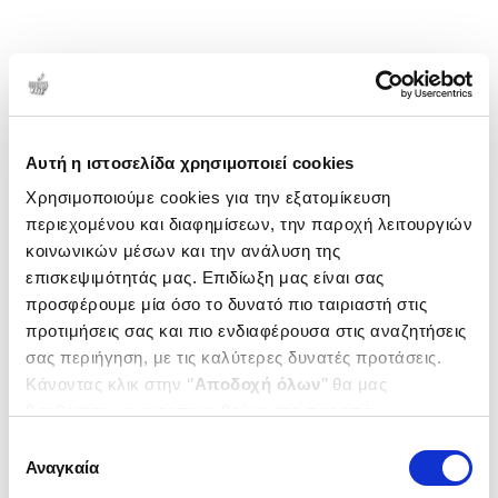
Αυτή η ιστοσελίδα χρησιμοποιεί cookies
Χρησιμοποιούμε cookies για την εξατομίκευση
περιεχομένου και διαφημίσεων, την παροχή λειτουργιών
κοινωνικών μέσων και την ανάλυση της
επισκεψιμότητάς μας. Επιδίωξη μας είναι σας
προσφέρουμε μία όσο το δυνατό πιο ταιριαστή στις
προτιμήσεις σας και πιο ενδιαφέρουσα στις αναζητήσεις
σας περιήγηση, με τις καλύτερες δυνατές προτάσεις.
Κάνοντας κλικ στην ‘’
Αποδοχή όλων
’’ θα μας
βοηθήσετε να ανταποκριθούμε στα παραπάνω.
Μπορείτε επίσης να επεξεργαστείτε ποια cookies σας
Επιλογή
ενδιαφέρουν και να επιλέξετε από τα παρακάτω με την
Αναγκαία
συγκατάθεσης
‘’
Αποδοχή επιλογών
΄΄και να ενημερωθείτε σχετικά με