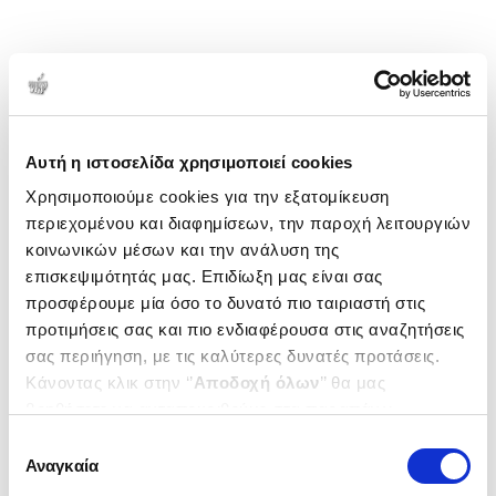
Αυτή η ιστοσελίδα χρησιμοποιεί cookies
Χρησιμοποιούμε cookies για την εξατομίκευση
περιεχομένου και διαφημίσεων, την παροχή λειτουργιών
κοινωνικών μέσων και την ανάλυση της
επισκεψιμότητάς μας. Επιδίωξη μας είναι σας
προσφέρουμε μία όσο το δυνατό πιο ταιριαστή στις
προτιμήσεις σας και πιο ενδιαφέρουσα στις αναζητήσεις
σας περιήγηση, με τις καλύτερες δυνατές προτάσεις.
Κάνοντας κλικ στην ‘’
Αποδοχή όλων
’’ θα μας
βοηθήσετε να ανταποκριθούμε στα παραπάνω.
Μπορείτε επίσης να επεξεργαστείτε ποια cookies σας
Επιλογή
ενδιαφέρουν και να επιλέξετε από τα παρακάτω με την
Αναγκαία
συγκατάθεσης
‘’
Αποδοχή επιλογών
΄΄και να ενημερωθείτε σχετικά με