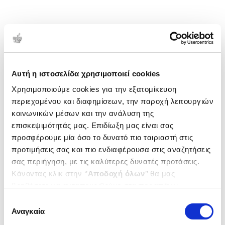
Αυτή η ιστοσελίδα χρησιμοποιεί cookies
Χρησιμοποιούμε cookies για την εξατομίκευση
περιεχομένου και διαφημίσεων, την παροχή λειτουργιών
κοινωνικών μέσων και την ανάλυση της
επισκεψιμότητάς μας. Επιδίωξη μας είναι σας
προσφέρουμε μία όσο το δυνατό πιο ταιριαστή στις
προτιμήσεις σας και πιο ενδιαφέρουσα στις αναζητήσεις
σας περιήγηση, με τις καλύτερες δυνατές προτάσεις.
Κάνοντας κλικ στην ‘’
Αποδοχή όλων
’’ θα μας
βοηθήσετε να ανταποκριθούμε στα παραπάνω.
Μπορείτε επίσης να επεξεργαστείτε ποια cookies σας
Επιλογή
ενδιαφέρουν και να επιλέξετε από τα παρακάτω με την
Αναγκαία
συγκατάθεσης
‘’
Αποδοχή επιλογών
΄΄και να ενημερωθείτε σχετικά με