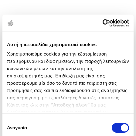
Αυτή η ιστοσελίδα χρησιμοποιεί cookies
Χρησιμοποιούμε cookies για την εξατομίκευση
περιεχομένου και διαφημίσεων, την παροχή λειτουργιών
κοινωνικών μέσων και την ανάλυση της
επισκεψιμότητάς μας. Επιδίωξη μας είναι σας
προσφέρουμε μία όσο το δυνατό πιο ταιριαστή στις
προτιμήσεις σας και πιο ενδιαφέρουσα στις αναζητήσεις
σας περιήγηση, με τις καλύτερες δυνατές προτάσεις.
Κάνοντας κλικ στην ‘’
Αποδοχή όλων
’’ θα μας
βοηθήσετε να ανταποκριθούμε στα παραπάνω.
Μπορείτε επίσης να επεξεργαστείτε ποια cookies σας
Επιλογή
ενδιαφέρουν και να επιλέξετε από τα παρακάτω με την
Αναγκαία
συγκατάθεσης
‘’
Αποδοχή επιλογών
΄΄και να ενημερωθείτε σχετικά με