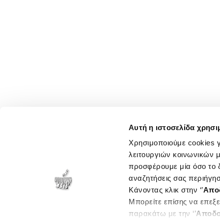
Αυτή η ιστοσελίδα χρησι
Χρησιμοποιούμε cookies γ
λειτουργιών κοινωνικών μ
προσφέρουμε μία όσο το δ
αναζητήσεις σας περιήγησ
Κάνοντας κλικ στην ‘’
Απο
Μπορείτε επίσης να επεξε
παρακάτω με την ‘’
Αποδο