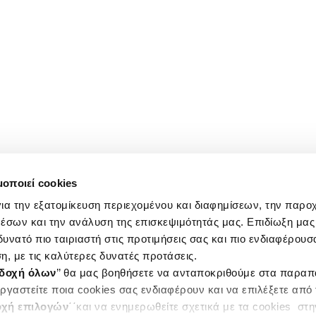
μοποιεί cookies
ια την εξατομίκευση περιεχομένου και διαφημίσεων, την παρο
έσων και την ανάλυση της επισκεψιμότητάς μας. Επιδίωξη μας 
υνατό πιο ταιριαστή στις προτιμήσεις σας και πιο ενδιαφέρουσα
η, με τις καλύτερες δυνατές προτάσεις.
δοχή όλων
’’ θα μας βοηθήσετε να ανταποκριθούμε στα παρα
ργαστείτε ποια cookies σας ενδιαφέρουν και να επιλέξετε από
χή επιλογών
΄΄και να ενημερωθείτε σχετικά με τα cookies στ