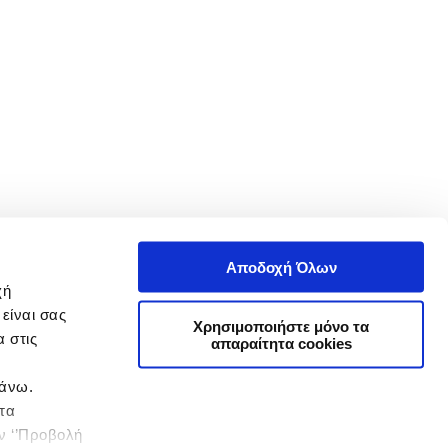
Αποδοχή Όλων
χή
είναι σας
Χρησιμοποιήστε μόνο τα
 στις
απαραίτητα cookies
πάνω.
 τα
ην ‘’Προβολή