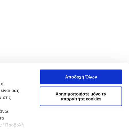
Αποδοχή Όλων
χή
είναι σας
Χρησιμοποιήστε μόνο τα
 στις
απαραίτητα cookies
πάνω.
 τα
ην ‘’Προβολή