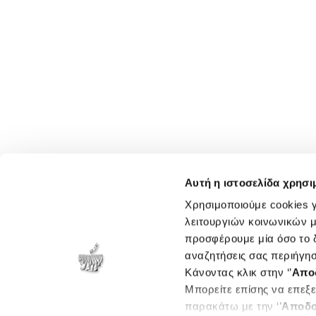
Αυτή η ιστοσελίδα χρησι
Χρησιμοποιούμε cookies γ
λειτουργιών κοινωνικών μ
προσφέρουμε μία όσο το δ
αναζητήσεις σας περιήγησ
Κάνοντας κλικ στην ‘’
Απο
Μπορείτε επίσης να επεξε
παρακάτω με την ‘’
Αποδο