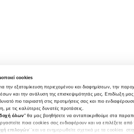
μοποιεί cookies
ια την εξατομίκευση περιεχομένου και διαφημίσεων, την παρο
έσων και την ανάλυση της επισκεψιμότητάς μας. Επιδίωξη μας 
υνατό πιο ταιριαστή στις προτιμήσεις σας και πιο ενδιαφέρουσα
η, με τις καλύτερες δυνατές προτάσεις.
δοχή όλων
’’ θα μας βοηθήσετε να ανταποκριθούμε στα παρα
ργαστείτε ποια cookies σας ενδιαφέρουν και να επιλέξετε από
χή επιλογών
΄΄και να ενημερωθείτε σχετικά με τα cookies στ