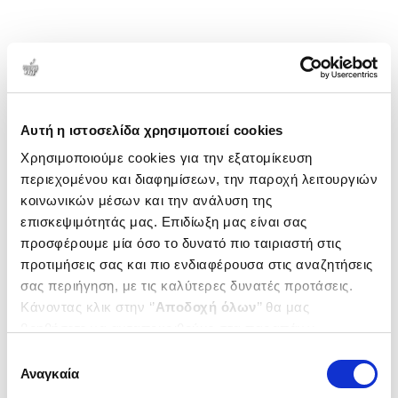
Αυτή η ιστοσελίδα χρησιμοποιεί cookies
Χρησιμοποιούμε cookies για την εξατομίκευση
περιεχομένου και διαφημίσεων, την παροχή λειτουργιών
κοινωνικών μέσων και την ανάλυση της
επισκεψιμότητάς μας. Επιδίωξη μας είναι σας
προσφέρουμε μία όσο το δυνατό πιο ταιριαστή στις
προτιμήσεις σας και πιο ενδιαφέρουσα στις αναζητήσεις
σας περιήγηση, με τις καλύτερες δυνατές προτάσεις.
Κάνοντας κλικ στην ‘’
Αποδοχή όλων
’’ θα μας
βοηθήσετε να ανταποκριθούμε στα παραπάνω.
Μπορείτε επίσης να επεξεργαστείτε ποια cookies σας
Επιλογή
ενδιαφέρουν και να επιλέξετε από τα παρακάτω με την
Αναγκαία
συγκατάθεσης
‘’
Αποδοχή επιλογών
΄΄και να ενημερωθείτε σχετικά με