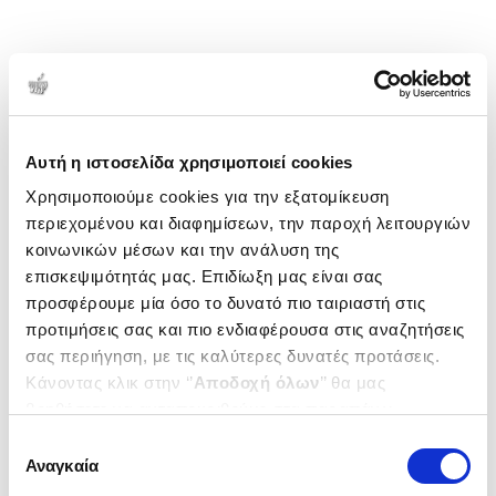
Αυτή η ιστοσελίδα χρησιμοποιεί cookies
Χρησιμοποιούμε cookies για την εξατομίκευση
περιεχομένου και διαφημίσεων, την παροχή λειτουργιών
κοινωνικών μέσων και την ανάλυση της
επισκεψιμότητάς μας. Επιδίωξη μας είναι σας
προσφέρουμε μία όσο το δυνατό πιο ταιριαστή στις
προτιμήσεις σας και πιο ενδιαφέρουσα στις αναζητήσεις
σας περιήγηση, με τις καλύτερες δυνατές προτάσεις.
Κάνοντας κλικ στην ‘’
Αποδοχή όλων
’’ θα μας
βοηθήσετε να ανταποκριθούμε στα παραπάνω.
Μπορείτε επίσης να επεξεργαστείτε ποια cookies σας
Επιλογή
ενδιαφέρουν και να επιλέξετε από τα παρακάτω με την
Αναγκαία
συγκατάθεσης
‘’
Αποδοχή επιλογών
΄΄και να ενημερωθείτε σχετικά με