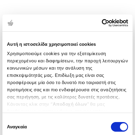
Αυτή η ιστοσελίδα χρησιμοποιεί cookies
Χρησιμοποιούμε cookies για την εξατομίκευση
περιεχομένου και διαφημίσεων, την παροχή λειτουργιών
κοινωνικών μέσων και την ανάλυση της
επισκεψιμότητάς μας. Επιδίωξη μας είναι σας
προσφέρουμε μία όσο το δυνατό πιο ταιριαστή στις
προτιμήσεις σας και πιο ενδιαφέρουσα στις αναζητήσεις
σας περιήγηση, με τις καλύτερες δυνατές προτάσεις.
Κάνοντας κλικ στην ‘’
Αποδοχή όλων
’’ θα μας
βοηθήσετε να ανταποκριθούμε στα παραπάνω.
Μπορείτε επίσης να επεξεργαστείτε ποια cookies σας
Επιλογή
ενδιαφέρουν και να επιλέξετε από τα παρακάτω με την
Αναγκαία
συγκατάθεσης
‘’
Αποδοχή επιλογών
΄΄και να ενημερωθείτε σχετικά με