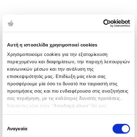
Αυτή η ιστοσελίδα χρησιμοποιεί cookies
Χρησιμοποιούμε cookies για την εξατομίκευση
περιεχομένου και διαφημίσεων, την παροχή λειτουργιών
κοινωνικών μέσων και την ανάλυση της
επισκεψιμότητάς μας. Επιδίωξη μας είναι σας
προσφέρουμε μία όσο το δυνατό πιο ταιριαστή στις
προτιμήσεις σας και πιο ενδιαφέρουσα στις αναζητήσεις
σας περιήγηση, με τις καλύτερες δυνατές προτάσεις.
Κάνοντας κλικ στην ‘’
Αποδοχή όλων
’’ θα μας
βοηθήσετε να ανταποκριθούμε στα παραπάνω.
Μπορείτε επίσης να επεξεργαστείτε ποια cookies σας
Επιλογή
ενδιαφέρουν και να επιλέξετε από τα παρακάτω με την
Αναγκαία
συγκατάθεσης
‘’
Αποδοχή επιλογών
΄΄και να ενημερωθείτε σχετικά με