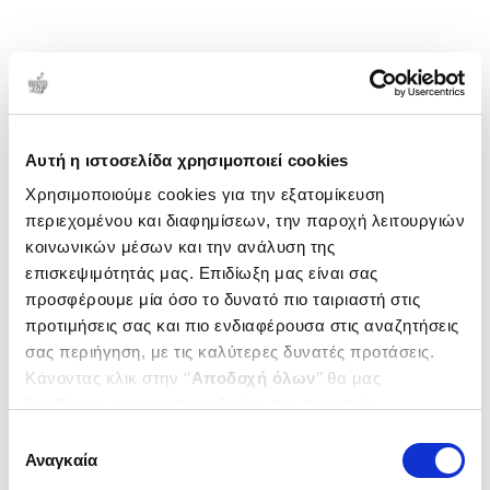
Αυτή η ιστοσελίδα χρησιμοποιεί cookies
Χρησιμοποιούμε cookies για την εξατομίκευση
περιεχομένου και διαφημίσεων, την παροχή λειτουργιών
κοινωνικών μέσων και την ανάλυση της
επισκεψιμότητάς μας. Επιδίωξη μας είναι σας
προσφέρουμε μία όσο το δυνατό πιο ταιριαστή στις
προτιμήσεις σας και πιο ενδιαφέρουσα στις αναζητήσεις
σας περιήγηση, με τις καλύτερες δυνατές προτάσεις.
Κάνοντας κλικ στην ‘’
Αποδοχή όλων
’’ θα μας
βοηθήσετε να ανταποκριθούμε στα παραπάνω.
Μπορείτε επίσης να επεξεργαστείτε ποια cookies σας
Επιλογή
ενδιαφέρουν και να επιλέξετε από τα παρακάτω με την
Αναγκαία
συγκατάθεσης
‘’
Αποδοχή επιλογών
΄΄και να ενημερωθείτε σχετικά με