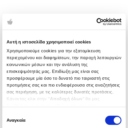
Αυτή η ιστοσελίδα χρησιμοποιεί cookies
Χρησιμοποιούμε cookies για την εξατομίκευση
περιεχομένου και διαφημίσεων, την παροχή λειτουργιών
κοινωνικών μέσων και την ανάλυση της
επισκεψιμότητάς μας. Επιδίωξη μας είναι σας
προσφέρουμε μία όσο το δυνατό πιο ταιριαστή στις
προτιμήσεις σας και πιο ενδιαφέρουσα στις αναζητήσεις
σας περιήγηση, με τις καλύτερες δυνατές προτάσεις.
Κάνοντας κλικ στην ‘’
Αποδοχή όλων
’’ θα μας
βοηθήσετε να ανταποκριθούμε στα παραπάνω.
Μπορείτε επίσης να επεξεργαστείτε ποια cookies σας
Επιλογή
ενδιαφέρουν και να επιλέξετε από τα παρακάτω με την
Αναγκαία
συγκατάθεσης
‘’
Αποδοχή επιλογών
΄΄και να ενημερωθείτε σχετικά με