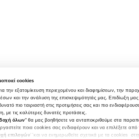
μοποιεί cookies
ια την εξατομίκευση περιεχομένου και διαφημίσεων, την παρο
έσων και την ανάλυση της επισκεψιμότητάς μας. Επιδίωξη μας 
υνατό πιο ταιριαστή στις προτιμήσεις σας και πιο ενδιαφέρουσα
η, με τις καλύτερες δυνατές προτάσεις.
δοχή όλων
’’ θα μας βοηθήσετε να ανταποκριθούμε στα παρα
ργαστείτε ποια cookies σας ενδιαφέρουν και να επιλέξετε από
χή επιλογών
΄΄και να ενημερωθείτε σχετικά με τα cookies στ