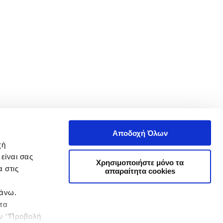
Αποδοχή Όλων
χή
είναι σας
Χρησιμοποιήστε μόνο τα
 στις
απαραίτητα cookies
πάνω.
 τα
ην ‘’Προβολή