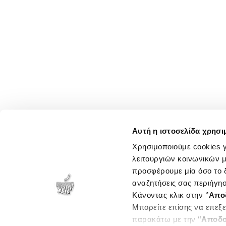
Αυτή η ιστοσελίδα χρησι
Χρησιμοποιούμε cookies γ
λειτουργιών κοινωνικών μ
προσφέρουμε μία όσο το δ
αναζητήσεις σας περιήγησ
Κάνοντας κλικ στην ‘’
Απο
Μπορείτε επίσης να επεξε
παρακάτω με την ‘’
Αποδο