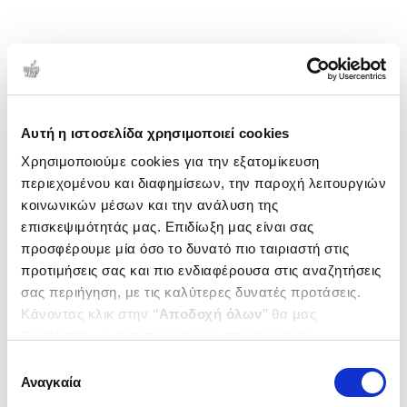
Αυτή η ιστοσελίδα χρησιμοποιεί cookies
Χρησιμοποιούμε cookies για την εξατομίκευση
περιεχομένου και διαφημίσεων, την παροχή λειτουργιών
κοινωνικών μέσων και την ανάλυση της
επισκεψιμότητάς μας. Επιδίωξη μας είναι σας
προσφέρουμε μία όσο το δυνατό πιο ταιριαστή στις
προτιμήσεις σας και πιο ενδιαφέρουσα στις αναζητήσεις
σας περιήγηση, με τις καλύτερες δυνατές προτάσεις.
Κάνοντας κλικ στην ‘’
Αποδοχή όλων
’’ θα μας
βοηθήσετε να ανταποκριθούμε στα παραπάνω.
Μπορείτε επίσης να επεξεργαστείτε ποια cookies σας
Επιλογή
ενδιαφέρουν και να επιλέξετε από τα παρακάτω με την
Αναγκαία
συγκατάθεσης
‘’
Αποδοχή επιλογών
΄΄και να ενημερωθείτε σχετικά με