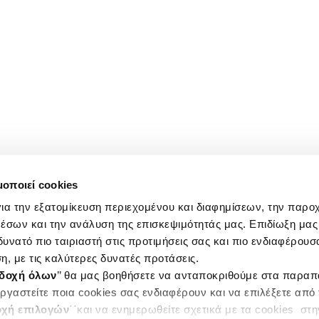
μοποιεί cookies
ια την εξατομίκευση περιεχομένου και διαφημίσεων, την παρο
έσων και την ανάλυση της επισκεψιμότητάς μας. Επιδίωξη μας 
υνατό πιο ταιριαστή στις προτιμήσεις σας και πιο ενδιαφέρουσα
η, με τις καλύτερες δυνατές προτάσεις.
δοχή όλων
’’ θα μας βοηθήσετε να ανταποκριθούμε στα παρα
ργαστείτε ποια cookies σας ενδιαφέρουν και να επιλέξετε από
χή επιλογών
΄΄και να ενημερωθείτε σχετικά με τα cookies στ