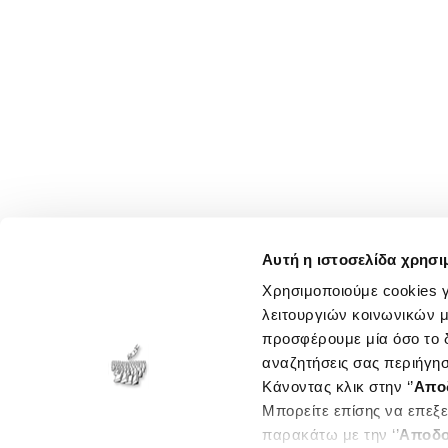
Αυτή η ιστοσελίδα χρησι
Χρησιμοποιούμε cookies γ
λειτουργιών κοινωνικών μ
προσφέρουμε μία όσο το δ
αναζητήσεις σας περιήγησ
Κάνοντας κλικ στην ‘’
Απο
Μπορείτε επίσης να επεξε
παρακάτω με την ‘’
Αποδο