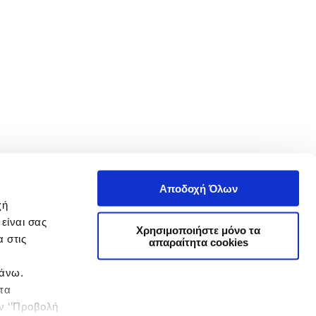
Αποδοχή Όλων
χή
είναι σας
Χρησιμοποιήστε μόνο τα
 στις
απαραίτητα cookies
πάνω.
 τα
ην ‘’Προβολή