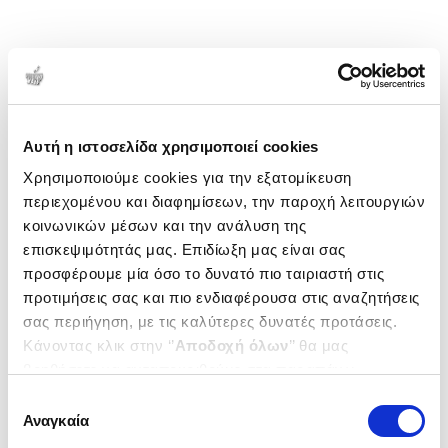
Αυτή η ιστοσελίδα χρησιμοποιεί cookies
Χρησιμοποιούμε cookies για την εξατομίκευση
περιεχομένου και διαφημίσεων, την παροχή λειτουργιών
κοινωνικών μέσων και την ανάλυση της
επισκεψιμότητάς μας. Επιδίωξη μας είναι σας
προσφέρουμε μία όσο το δυνατό πιο ταιριαστή στις
προτιμήσεις σας και πιο ενδιαφέρουσα στις αναζητήσεις
σας περιήγηση, με τις καλύτερες δυνατές προτάσεις.
Κάνοντας κλικ στην ‘’
Αποδοχή όλων
’’ θα μας
βοηθήσετε να ανταποκριθούμε στα παραπάνω.
Μπορείτε επίσης να επεξεργαστείτε ποια cookies σας
Επιλογή
ενδιαφέρουν και να επιλέξετε από τα παρακάτω με την
Αναγκαία
συγκατάθεσης
‘’
Αποδοχή επιλογών
΄΄και να ενημερωθείτε σχετικά με