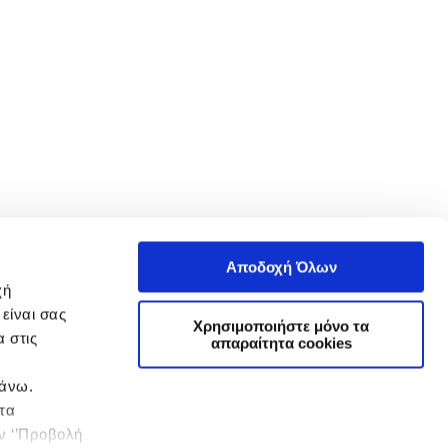
Αποδοχή Όλων
χή
είναι σας
Χρησιμοποιήστε μόνο τα
 στις
απαραίτητα cookies
πάνω.
 τα
ην ‘’Προβολή