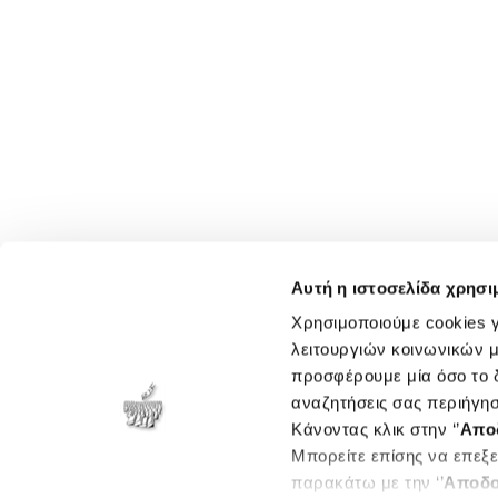
Αυτή η ιστοσελίδα χρησι
Χρησιμοποιούμε cookies γ
λειτουργιών κοινωνικών μ
προσφέρουμε μία όσο το δ
αναζητήσεις σας περιήγησ
Κάνοντας κλικ στην ‘’
Απο
Μπορείτε επίσης να επεξε
παρακάτω με την ‘’
Αποδο