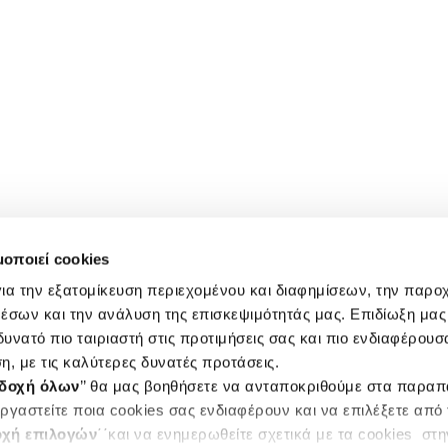
μοποιεί cookies
ια την εξατομίκευση περιεχομένου και διαφημίσεων, την παρο
έσων και την ανάλυση της επισκεψιμότητάς μας. Επιδίωξη μας 
υνατό πιο ταιριαστή στις προτιμήσεις σας και πιο ενδιαφέρουσα
η, με τις καλύτερες δυνατές προτάσεις.
δοχή όλων
’’ θα μας βοηθήσετε να ανταποκριθούμε στα παρα
ργαστείτε ποια cookies σας ενδιαφέρουν και να επιλέξετε από
χή επιλογών
΄΄και να ενημερωθείτε σχετικά με τα cookies στ