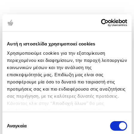
Αυτή η ιστοσελίδα χρησιμοποιεί cookies
Χρησιμοποιούμε cookies για την εξατομίκευση
περιεχομένου και διαφημίσεων, την παροχή λειτουργιών
κοινωνικών μέσων και την ανάλυση της
επισκεψιμότητάς μας. Επιδίωξη μας είναι σας
προσφέρουμε μία όσο το δυνατό πιο ταιριαστή στις
προτιμήσεις σας και πιο ενδιαφέρουσα στις αναζητήσεις
σας περιήγηση, με τις καλύτερες δυνατές προτάσεις.
Κάνοντας κλικ στην ‘’
Αποδοχή όλων
’’ θα μας
βοηθήσετε να ανταποκριθούμε στα παραπάνω.
Μπορείτε επίσης να επεξεργαστείτε ποια cookies σας
Επιλογή
ενδιαφέρουν και να επιλέξετε από τα παρακάτω με την
Αναγκαία
συγκατάθεσης
‘’
Αποδοχή επιλογών
΄΄και να ενημερωθείτε σχετικά με