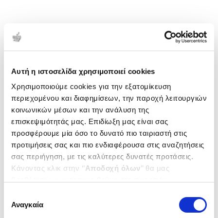
Αυτή η ιστοσελίδα χρησιμοποιεί cookies
Χρησιμοποιούμε cookies για την εξατομίκευση
περιεχομένου και διαφημίσεων, την παροχή λειτουργιών
κοινωνικών μέσων και την ανάλυση της
επισκεψιμότητάς μας. Επιδίωξη μας είναι σας
προσφέρουμε μία όσο το δυνατό πιο ταιριαστή στις
προτιμήσεις σας και πιο ενδιαφέρουσα στις αναζητήσεις
σας περιήγηση, με τις καλύτερες δυνατές προτάσεις.
Κάνοντας κλικ στην ‘’
Αποδοχή όλων
’’ θα μας
βοηθήσετε να ανταποκριθούμε στα παραπάνω.
Μπορείτε επίσης να επεξεργαστείτε ποια cookies σας
Επιλογή
ενδιαφέρουν και να επιλέξετε από τα παρακάτω με την
Αναγκαία
συγκατάθεσης
‘’
Αποδοχή επιλογών
΄΄και να ενημερωθείτε σχετικά με