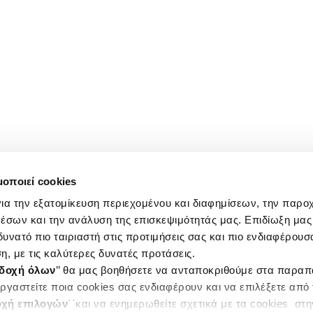
μοποιεί cookies
ια την εξατομίκευση περιεχομένου και διαφημίσεων, την παρο
έσων και την ανάλυση της επισκεψιμότητάς μας. Επιδίωξη μας 
υνατό πιο ταιριαστή στις προτιμήσεις σας και πιο ενδιαφέρουσα
η, με τις καλύτερες δυνατές προτάσεις.
δοχή όλων
’’ θα μας βοηθήσετε να ανταποκριθούμε στα παρα
ργαστείτε ποια cookies σας ενδιαφέρουν και να επιλέξετε από
χή επιλογών
΄΄και να ενημερωθείτε σχετικά με τα cookies στ