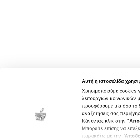
Αυτή η ιστοσελίδα χρησι
Χρησιμοποιούμε cookies γ
λειτουργιών κοινωνικών μ
προσφέρουμε μία όσο το δ
αναζητήσεις σας περιήγησ
Κάνοντας κλικ στην ‘’
Απο
Μπορείτε επίσης να επεξε
παρακάτω με την ‘’
Αποδο