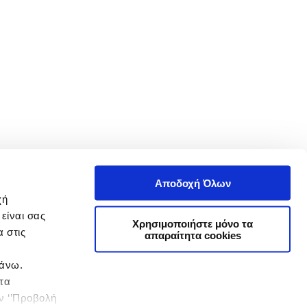
Αποδοχή Όλων
χή
είναι σας
Χρησιμοποιήστε μόνο τα
 στις
απαραίτητα cookies
πάνω.
 τα
ην ‘’Προβολή