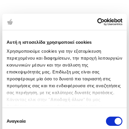
Αυτή η ιστοσελίδα χρησιμοποιεί cookies
Χρησιμοποιούμε cookies για την εξατομίκευση
περιεχομένου και διαφημίσεων, την παροχή λειτουργιών
κοινωνικών μέσων και την ανάλυση της
επισκεψιμότητάς μας. Επιδίωξη μας είναι σας
προσφέρουμε μία όσο το δυνατό πιο ταιριαστή στις
προτιμήσεις σας και πιο ενδιαφέρουσα στις αναζητήσεις
σας περιήγηση, με τις καλύτερες δυνατές προτάσεις.
Κάνοντας κλικ στην ‘’
Αποδοχή όλων
’’ θα μας
βοηθήσετε να ανταποκριθούμε στα παραπάνω.
Μπορείτε επίσης να επεξεργαστείτε ποια cookies σας
Επιλογή
ενδιαφέρουν και να επιλέξετε από τα παρακάτω με την
Αναγκαία
συγκατάθεσης
‘’
Αποδοχή επιλογών
΄΄και να ενημερωθείτε σχετικά με