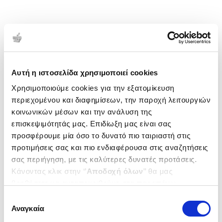
Αυτή η ιστοσελίδα χρησιμοποιεί cookies
Χρησιμοποιούμε cookies για την εξατομίκευση
περιεχομένου και διαφημίσεων, την παροχή λειτουργιών
κοινωνικών μέσων και την ανάλυση της
επισκεψιμότητάς μας. Επιδίωξη μας είναι σας
προσφέρουμε μία όσο το δυνατό πιο ταιριαστή στις
προτιμήσεις σας και πιο ενδιαφέρουσα στις αναζητήσεις
σας περιήγηση, με τις καλύτερες δυνατές προτάσεις.
Κάνοντας κλικ στην ‘’
Αποδοχή όλων
’’ θα μας
βοηθήσετε να ανταποκριθούμε στα παραπάνω.
Μπορείτε επίσης να επεξεργαστείτε ποια cookies σας
Επιλογή
ενδιαφέρουν και να επιλέξετε από τα παρακάτω με την
Αναγκαία
συγκατάθεσης
‘’
Αποδοχή επιλογών
΄΄και να ενημερωθείτε σχετικά με