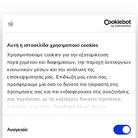
Αυτή η ιστοσελίδα χρησιμοποιεί cookies
Χρησιμοποιούμε cookies για την εξατομίκευση
περιεχομένου και διαφημίσεων, την παροχή λειτουργιών
κοινωνικών μέσων και την ανάλυση της
επισκεψιμότητάς μας. Επιδίωξη μας είναι σας
προσφέρουμε μία όσο το δυνατό πιο ταιριαστή στις
προτιμήσεις σας και πιο ενδιαφέρουσα στις αναζητήσεις
σας περιήγηση, με τις καλύτερες δυνατές προτάσεις.
Κάνοντας κλικ στην ‘’
Αποδοχή όλων
’’ θα μας
βοηθήσετε να ανταποκριθούμε στα παραπάνω.
Μπορείτε επίσης να επεξεργαστείτε ποια cookies σας
Επιλογή
ενδιαφέρουν και να επιλέξετε από τα παρακάτω με την
Αναγκαία
συγκατάθεσης
‘’
Αποδοχή επιλογών
΄΄και να ενημερωθείτε σχετικά με